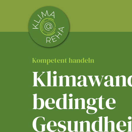
Skip
to
content
Kompetent handeln
Klimawand
bedingte
Gesundhei