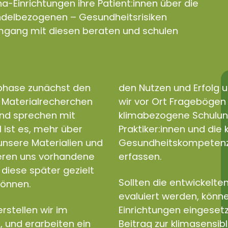
a-Einrichtungen ihre Patient:innen über die
andelbezogenen – Gesundheitsrisiken
gang mit diesen beraten und schulen
sphase zunächst den
den Nutzen und Erfolg u
d Materialrecherchen
wir vor Ort Fragebögen e
und sprechen mit
klimabezogene Schulun
l ist es, mehr über
Praktiker:innen und di
nsere Materialien und
Gesundheitskompetenz a
ieren uns vorhandene
erfassen.
diese später gezielt
Sollten die entwickelten
können.
evaluiert werden, könne
rstellen wir im
Einrichtungen eingeset
, und erarbeiten ein
Beitrag zur klimasensib