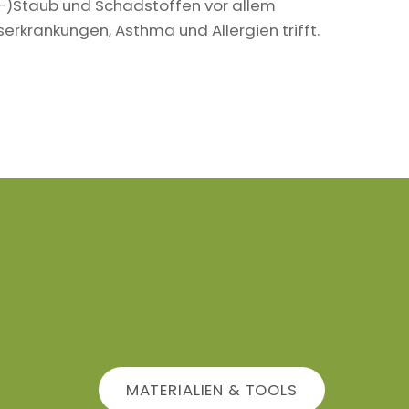
in-)Staub und Schadstoffen vor allem
krankungen, Asthma und Allergien trifft.
MATERIALIEN & TOOLS