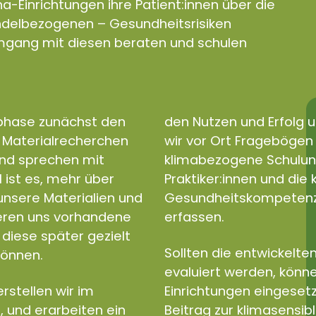
a-Einrichtungen ihre Patient:innen über die
andelbezogenen – Gesundheitsrisiken
gang mit diesen beraten und schulen
sphase zunächst den
den Nutzen und Erfolg u
d Materialrecherchen
wir vor Ort Fragebögen e
und sprechen mit
klimabezogene Schulun
l ist es, mehr über
Praktiker:innen und di
nsere Materialien und
Gesundheitskompetenz a
ieren uns vorhandene
erfassen.
diese später gezielt
Sollten die entwickelten
können.
evaluiert werden, könne
rstellen wir im
Einrichtungen eingeset
, und erarbeiten ein
Beitrag zur klimasensib