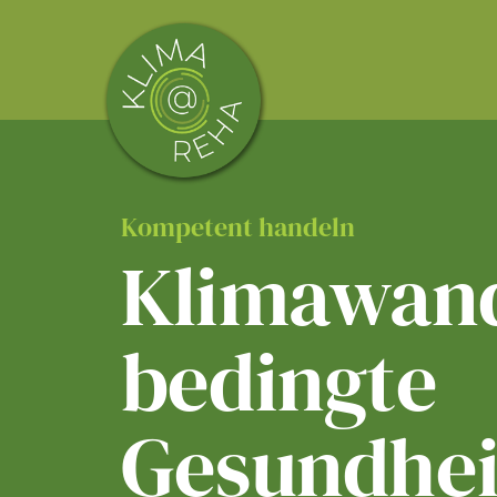
Skip
to
content
Kompetent handeln
Klimawand
bedingte
Gesundhei