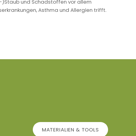
in-)Staub und Schadstoffen vor allem
krankungen, Asthma und Allergien trifft.
MATERIALIEN & TOOLS