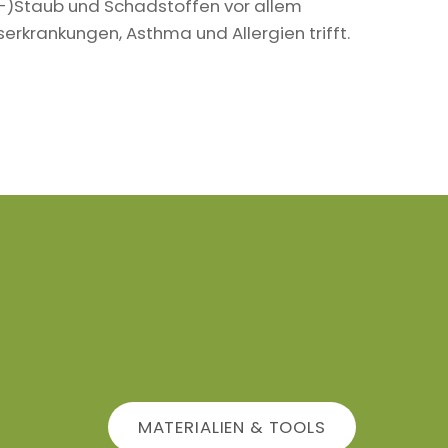
in-)Staub und Schadstoffen vor allem
krankungen, Asthma und Allergien trifft.
MATERIALIEN & TOOLS