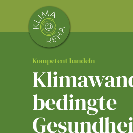
Skip
to
content
Kompetent handeln
Klimawand
bedingte
Gesundhei