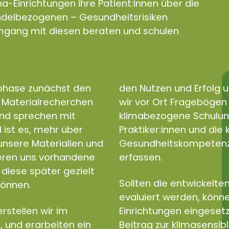
a-Einrichtungen ihre Patient:innen über die
andelbezogenen – Gesundheitsrisiken
gang mit diesen beraten und schulen
sphase zunächst den
den Nutzen und Erfolg u
d Materialrecherchen
wir vor Ort Fragebögen e
und sprechen mit
klimabezogene Schulun
l ist es, mehr über
Praktiker:innen und di
nsere Materialien und
Gesundheitskompetenz a
ieren uns vorhandene
erfassen.
diese später gezielt
Sollten die entwickelten
können.
evaluiert werden, könne
rstellen wir im
Einrichtungen eingeset
, und erarbeiten ein
Beitrag zur klimasensib