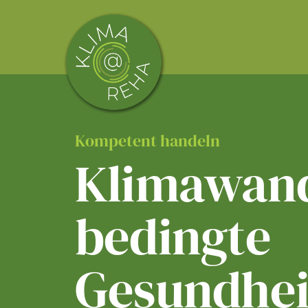
Skip
to
content
Kompetent handeln
Klimawand
bedingte
Gesundhei