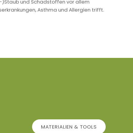
in-)Staub und Schadstoffen vor allem
krankungen, Asthma und Allergien trifft.
MATERIALIEN & TOOLS