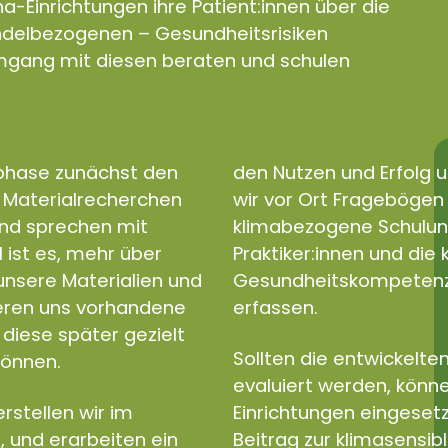
a-Einrichtungen ihre Patient:innen über die
andelbezogenen – Gesundheitsrisiken
gang mit diesen beraten und schulen
sphase zunächst den
den Nutzen und Erfolg u
d Materialrecherchen
wir vor Ort Fragebögen e
und sprechen mit
klimabezogene Schulun
l ist es, mehr über
Praktiker:innen und di
nsere Materialien und
Gesundheitskompetenz a
ieren uns vorhandene
erfassen.
diese später gezielt
Sollten die entwickelten
können.
evaluiert werden, könne
rstellen wir im
Einrichtungen eingeset
, und erarbeiten ein
Beitrag zur klimasensib