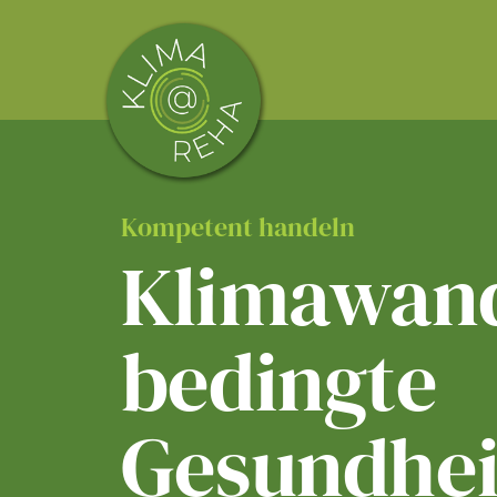
Skip
to
content
Kompetent handeln
Klimawand
bedingte
Gesundhei