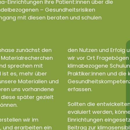
a-Einrichtungen ihre Patient:innen über die
andelbezogenen – Gesundheitsrisiken
gang mit diesen beraten und schulen
sphase zunächst den
den Nutzen und Erfolg u
d Materialrecherchen
wir vor Ort Fragebögen e
und sprechen mit
klimabezogene Schulun
l ist es, mehr über
Praktiker:innen und di
nsere Materialien und
Gesundheitskompetenz a
ieren uns vorhandene
erfassen.
diese später gezielt
Sollten die entwickelten
können.
evaluiert werden, könne
rstellen wir im
Einrichtungen eingeset
, und erarbeiten ein
Beitrag zur klimasensib