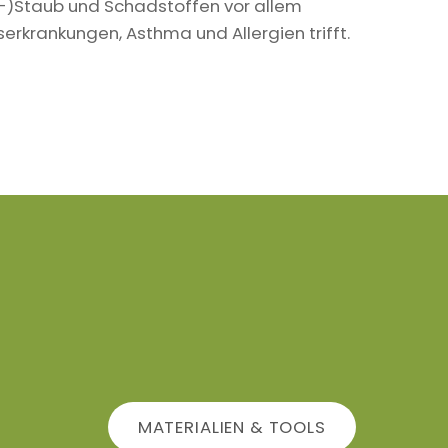
in-)Staub und Schadstoffen vor allem
krankungen, Asthma und Allergien trifft.
MATERIALIEN & TOOLS