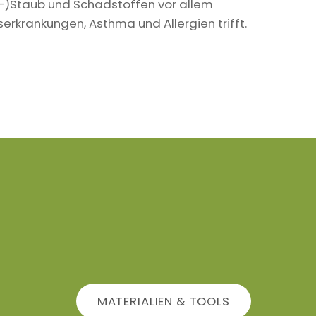
in-)Staub und Schadstoffen vor allem
krankungen, Asthma und Allergien trifft.
MATERIALIEN & TOOLS