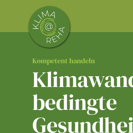
Skip
to
content
Kompetent handeln
Klimawand
bedingte
Gesundhei