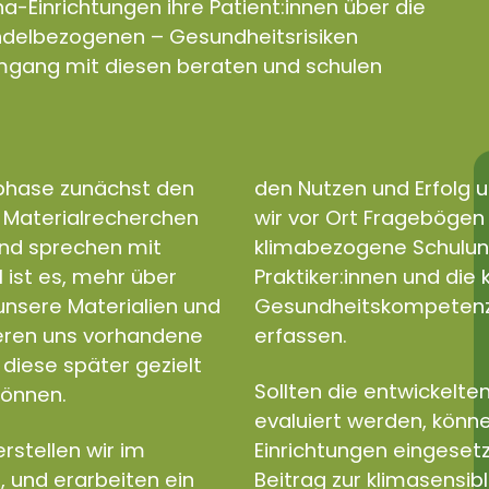
a-Einrichtungen ihre Patient:innen über die
andelbezogenen – Gesundheitsrisiken
gang mit diesen beraten und schulen
sphase zunächst den
den Nutzen und Erfolg u
d Materialrecherchen
wir vor Ort Fragebögen e
und sprechen mit
klimabezogene Schulun
l ist es, mehr über
Praktiker:innen und di
nsere Materialien und
Gesundheitskompetenz a
ieren uns vorhandene
erfassen.
diese später gezielt
Sollten die entwickelten
können.
evaluiert werden, könne
rstellen wir im
Einrichtungen eingeset
, und erarbeiten ein
Beitrag zur klimasensib