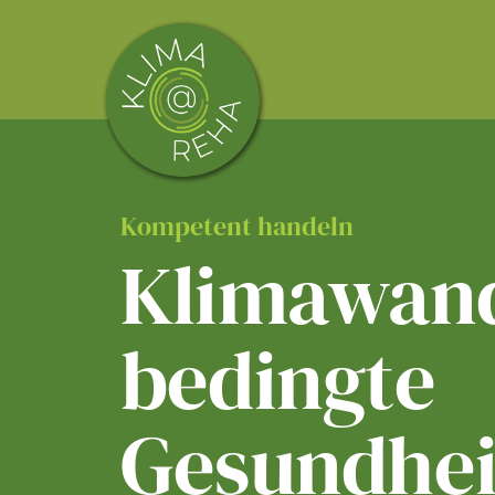
Skip
to
content
Kompetent handeln
Klimawand
bedingte
Gesundhei