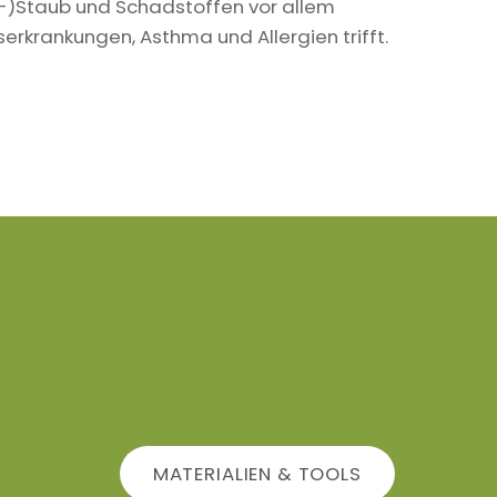
in-)Staub und Schadstoffen vor allem
krankungen, Asthma und Allergien trifft.
MATERIALIEN & TOOLS