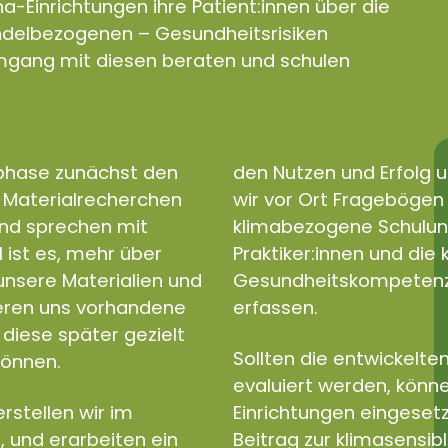
a-Einrichtungen ihre Patient:innen über die
andelbezogenen – Gesundheitsrisiken
gang mit diesen beraten und schulen
sphase zunächst den
den Nutzen und Erfolg u
d Materialrecherchen
wir vor Ort Fragebögen e
und sprechen mit
klimabezogene Schulun
l ist es, mehr über
Praktiker:innen und di
nsere Materialien und
Gesundheitskompetenz a
ieren uns vorhandene
erfassen.
diese später gezielt
Sollten die entwickelten
können.
evaluiert werden, könne
rstellen wir im
Einrichtungen eingeset
, und erarbeiten ein
Beitrag zur klimasensib