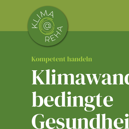
Skip
to
content
Kompetent handeln
Klimawand
bedingte
Gesundhei