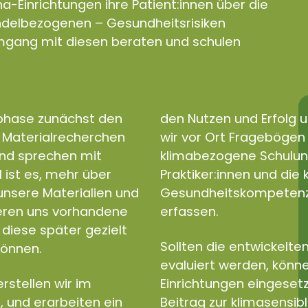
a-Einrichtungen ihre Patient:innen über die
andelbezogenen – Gesundheitsrisiken
gang mit diesen beraten und schulen
sphase zunächst den
den Nutzen und Erfolg u
d Materialrecherchen
wir vor Ort Fragebögen e
und sprechen mit
klimabezogene Schulun
l ist es, mehr über
Praktiker:innen und di
nsere Materialien und
Gesundheitskompetenz a
ieren uns vorhandene
erfassen.
diese später gezielt
Sollten die entwickelten
können.
evaluiert werden, könne
rstellen wir im
Einrichtungen eingeset
, und erarbeiten ein
Beitrag zur klimasensib