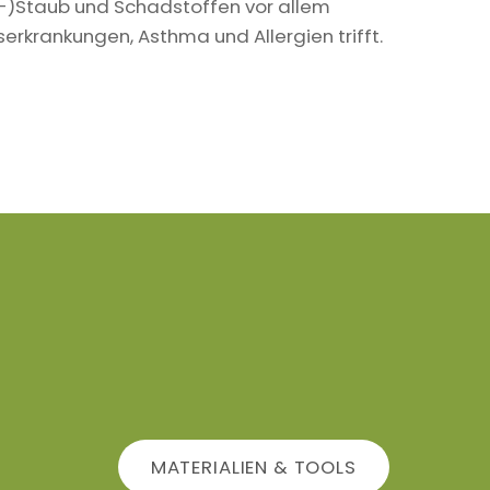
in-)Staub und Schadstoffen vor allem
krankungen, Asthma und Allergien trifft.
MATERIALIEN & TOOLS