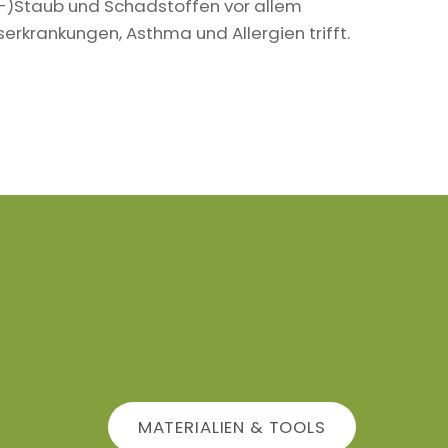
in-)Staub und Schadstoffen vor allem
krankungen, Asthma und Allergien trifft.
MATERIALIEN & TOOLS