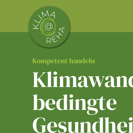
Skip
to
content
Kompetent handeln
Klimawand
bedingte
Gesundhei