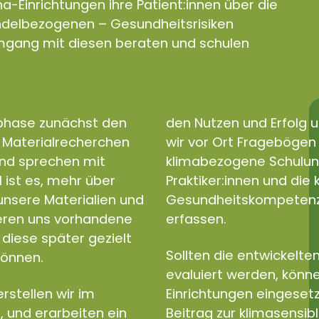
a-Einrichtungen ihre Patient:innen über die
andelbezogenen – Gesundheitsrisiken
gang mit diesen beraten und schulen
sphase zunächst den
den Nutzen und Erfolg u
d Materialrecherchen
wir vor Ort Fragebögen e
und sprechen mit
klimabezogene Schulun
l ist es, mehr über
Praktiker:innen und di
nsere Materialien und
Gesundheitskompetenz a
ieren uns vorhandene
erfassen.
diese später gezielt
Sollten die entwickelten
können.
evaluiert werden, könne
rstellen wir im
Einrichtungen eingeset
, und erarbeiten ein
Beitrag zur klimasensib