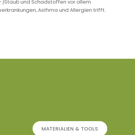
in-)Staub und Schadstoffen vor allem
krankungen, Asthma und Allergien trifft.
MATERIALIEN & TOOLS