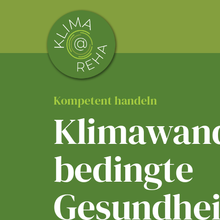
Skip
to
content
Kompetent handeln
Klimawand
bedingte
Gesundhei