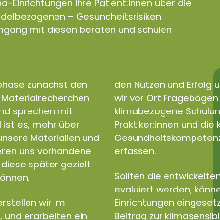
a-Einrichtungen ihre Patient:innen über die
andelbezogenen – Gesundheitsrisiken
gang mit diesen beraten und schulen
sphase zunächst den
den Nutzen und Erfolg u
d Materialrecherchen
wir vor Ort Fragebögen e
und sprechen mit
klimabezogene Schulun
l ist es, mehr über
Praktiker:innen und di
nsere Materialien und
Gesundheitskompetenz a
ieren uns vorhandene
erfassen.
diese später gezielt
Sollten die entwickelten
können.
evaluiert werden, könne
rstellen wir im
Einrichtungen eingeset
, und erarbeiten ein
Beitrag zur klimasensib