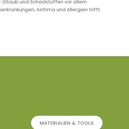
in-)Staub und Schadstoffen vor allem
krankungen, Asthma und Allergien trifft.
MATERIALIEN & TOOLS