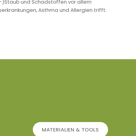
in-)Staub und Schadstoffen vor allem
krankungen, Asthma und Allergien trifft.
MATERIALIEN & TOOLS