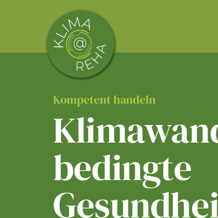
Skip
to
content
Kompetent handeln
Klimawand
bedingte
Gesundhei