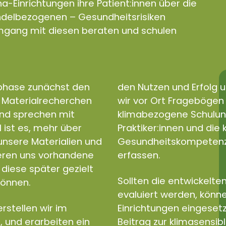
a-Einrichtungen ihre Patient:innen über die
andelbezogenen – Gesundheitsrisiken
gang mit diesen beraten und schulen
sphase zunächst den
den Nutzen und Erfolg u
d Materialrecherchen
wir vor Ort Fragebögen e
und sprechen mit
klimabezogene Schulun
l ist es, mehr über
Praktiker:innen und di
nsere Materialien und
Gesundheitskompetenz a
ieren uns vorhandene
erfassen.
diese später gezielt
Sollten die entwickelten
können.
evaluiert werden, könne
rstellen wir im
Einrichtungen eingeset
, und erarbeiten ein
Beitrag zur klimasensib