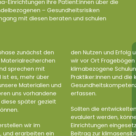
a-Einrichtungen ihre Patient:innen über die
andelbezogenen – Gesundheitsrisiken
gang mit diesen beraten und schulen
sphase zunächst den
den Nutzen und Erfolg u
d Materialrecherchen
wir vor Ort Fragebögen e
und sprechen mit
klimabezogene Schulun
l ist es, mehr über
Praktiker:innen und di
nsere Materialien und
Gesundheitskompetenz a
ieren uns vorhandene
erfassen.
diese später gezielt
Sollten die entwickelten
können.
evaluiert werden, könne
rstellen wir im
Einrichtungen eingeset
, und erarbeiten ein
Beitrag zur klimasensib