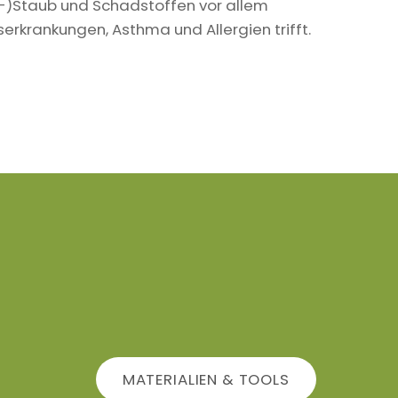
in-)Staub und Schadstoffen vor allem
krankungen, Asthma und Allergien trifft.
MATERIALIEN & TOOLS