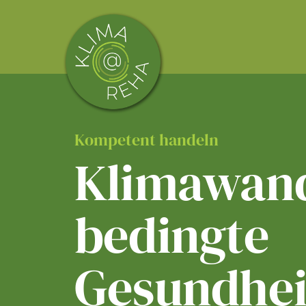
Skip
to
content
Kompetent handeln
Klimawand
bedingte
Gesundhei