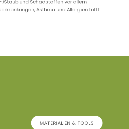
in-)Staub und Schadstoffen vor allem
krankungen, Asthma und Allergien trifft.
MATERIALIEN & TOOLS