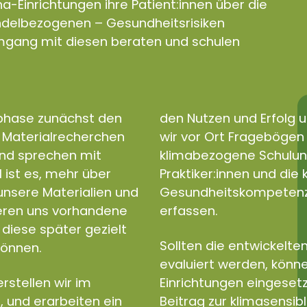
a-Einrichtungen ihre Patient:innen über die
andelbezogenen – Gesundheitsrisiken
gang mit diesen beraten und schulen
sphase zunächst den
den Nutzen und Erfolg u
d Materialrecherchen
wir vor Ort Fragebögen e
und sprechen mit
klimabezogene Schulun
l ist es, mehr über
Praktiker:innen und di
nsere Materialien und
Gesundheitskompetenz a
ieren uns vorhandene
erfassen.
diese später gezielt
Sollten die entwickelten
können.
evaluiert werden, könne
rstellen wir im
Einrichtungen eingeset
, und erarbeiten ein
Beitrag zur klimasensib