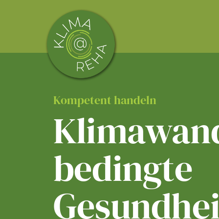
Skip
to
content
Kompetent handeln
Klimawand
bedingte
Gesundhei