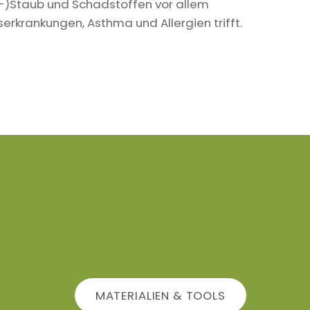
in-)Staub und Schadstoffen vor allem
krankungen, Asthma und Allergien trifft.
MATERIALIEN & TOOLS