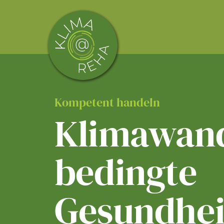
Skip
to
content
Kompetent handeln
Klimawand
bedingte
Gesundhei