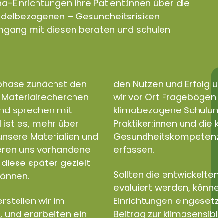
a-Einrichtungen ihre Patient:innen über die
andelbezogenen – Gesundheitsrisiken
gang mit diesen beraten und schulen
sphase zunächst den
den Nutzen und Erfolg u
d Materialrecherchen
wir vor Ort Fragebögen e
und sprechen mit
klimabezogene Schulun
l ist es, mehr über
Praktiker:innen und di
nsere Materialien und
Gesundheitskompetenz a
ieren uns vorhandene
erfassen.
diese später gezielt
Sollten die entwickelten
können.
evaluiert werden, könne
rstellen wir im
Einrichtungen eingeset
, und erarbeiten ein
Beitrag zur klimasensib