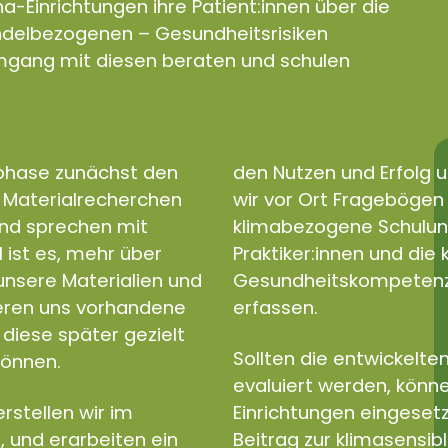
a-Einrichtungen ihre Patient:innen über die
andelbezogenen – Gesundheitsrisiken
gang mit diesen beraten und schulen
sphase zunächst den
den Nutzen und Erfolg u
d Materialrecherchen
wir vor Ort Fragebögen e
und sprechen mit
klimabezogene Schulun
l ist es, mehr über
Praktiker:innen und di
nsere Materialien und
Gesundheitskompetenz a
ieren uns vorhandene
erfassen.
diese später gezielt
Sollten die entwickelten
können.
evaluiert werden, könne
rstellen wir im
Einrichtungen eingeset
, und erarbeiten ein
Beitrag zur klimasensib