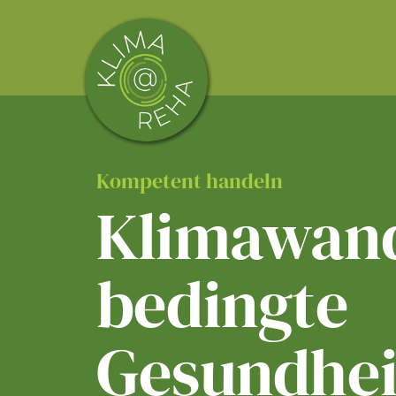
Skip
to
content
Kompetent handeln
Klimawand
bedingte
Gesundhei