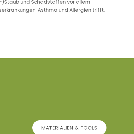
in-)Staub und Schadstoffen vor allem
krankungen, Asthma und Allergien trifft.
MATERIALIEN & TOOLS