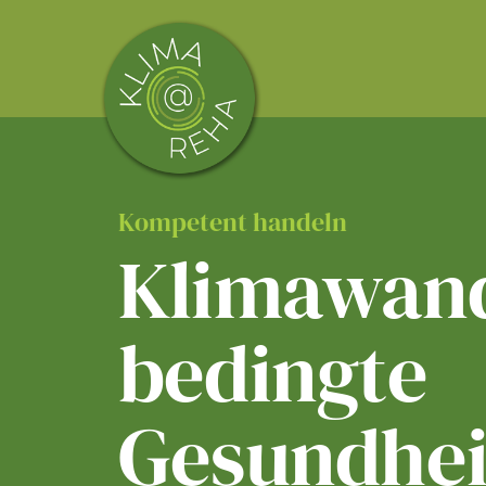
Skip
to
content
Kompetent handeln
Klimawand
bedingte
Gesundhei