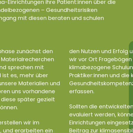
a-Einrichtungen ihre Patient:innen über die
andelbezogenen – Gesundheitsrisiken
gang mit diesen beraten und schulen
sphase zunächst den
den Nutzen und Erfolg u
d Materialrecherchen
wir vor Ort Fragebögen e
und sprechen mit
klimabezogene Schulun
l ist es, mehr über
Praktiker:innen und di
nsere Materialien und
Gesundheitskompetenz a
ieren uns vorhandene
erfassen.
diese später gezielt
Sollten die entwickelten
können.
evaluiert werden, könne
rstellen wir im
Einrichtungen eingeset
, und erarbeiten ein
Beitrag zur klimasensib