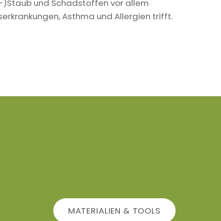
in-)Staub und Schadstoffen vor allem
krankungen, Asthma und Allergien trifft.
MATERIALIEN & TOOLS