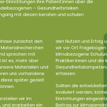
a-Einrichtungen ihre Patient:innen über die
andelbezogenen – Gesundheitsrisiken
gang mit diesen beraten und schulen
sphase zunächst den
den Nutzen und Erfolg u
d Materialrecherchen
wir vor Ort Fragebögen e
und sprechen mit
klimabezogene Schulun
l ist es, mehr über
Praktiker:innen und di
nsere Materialien und
Gesundheitskompetenz a
ieren uns vorhandene
erfassen.
diese später gezielt
Sollten die entwickelten
können.
evaluiert werden, könne
rstellen wir im
Einrichtungen eingeset
, und erarbeiten ein
Beitrag zur klimasensib