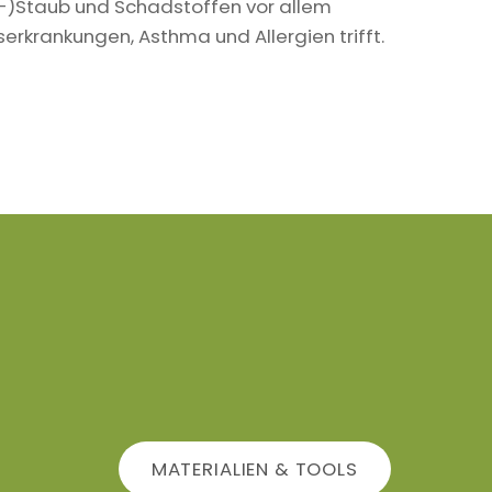
in-)Staub und Schadstoffen vor allem
krankungen, Asthma und Allergien trifft.
MATERIALIEN & TOOLS