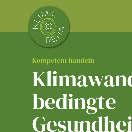
Skip
to
content
Kompetent handeln
Klimawand
bedingte
Gesundhei