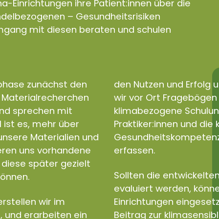
a-Einrichtungen ihre Patient:innen über die
andelbezogenen – Gesundheitsrisiken
gang mit diesen beraten und schulen
sphase zunächst den
den Nutzen und Erfolg u
d Materialrecherchen
wir vor Ort Fragebögen e
und sprechen mit
klimabezogene Schulun
l ist es, mehr über
Praktiker:innen und di
nsere Materialien und
Gesundheitskompetenz a
ieren uns vorhandene
erfassen.
diese später gezielt
Sollten die entwickelten
können.
evaluiert werden, könne
rstellen wir im
Einrichtungen eingeset
, und erarbeiten ein
Beitrag zur klimasensib