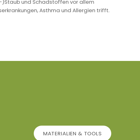
in-)Staub und Schadstoffen vor allem
krankungen, Asthma und Allergien trifft.
MATERIALIEN & TOOLS