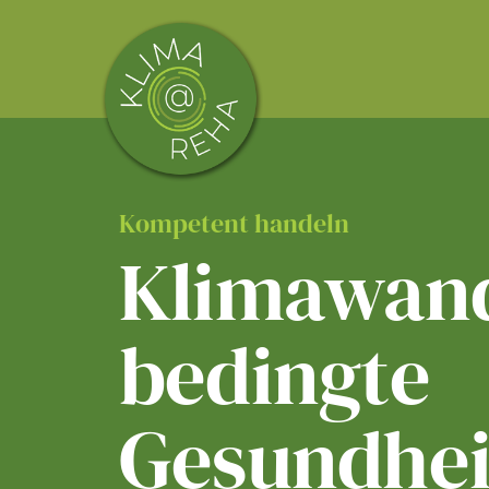
Skip
to
content
Kompetent handeln
Klimawand
bedingte
Gesundhei